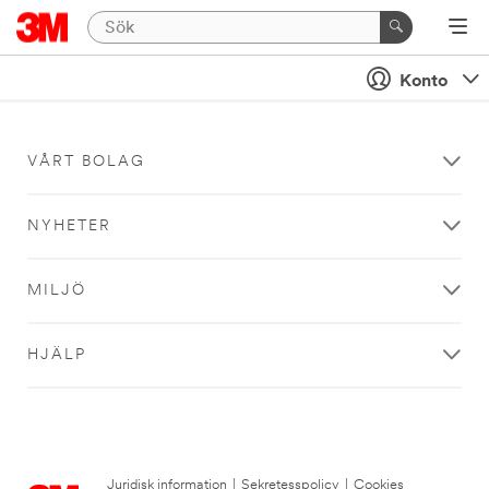
Konto
VÅRT BOLAG
NYHETER
MILJÖ
HJÄLP
Juridisk information
|
Sekretesspolicy
|
Cookies