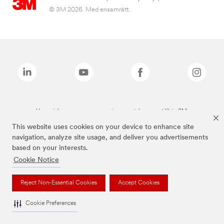
© 3M 2026. Med ensamrätt.
Varumärken som anges ovan är varumärken som tillhör 3M.
This website uses cookies on your device to enhance site
navigation, analyze site usage, and deliver you advertisements
based on your interests.
Cookie Notice
Reject Non-Essential Cookies
Accept Cookies
Cookie Preferences