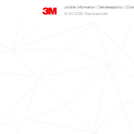
Juridisk information
|
Sekretesspolicy
|
Cook
© 3M 2026. Med ensamrätt.