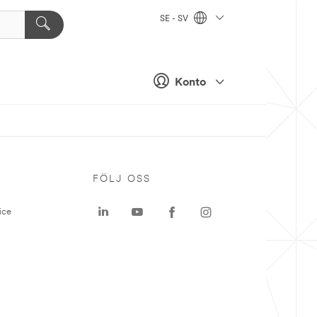
SE - SV
Konto
P
FÖLJ OSS
ice