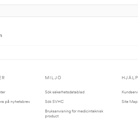
n
ER
MILJÖ
HJÄL
ter
Sök säkerhetsdatablad
Kundserv
ra på nyhetsbrev
Sök SVHC
Site Map
Bruksanvisning för medicinteknisk
product