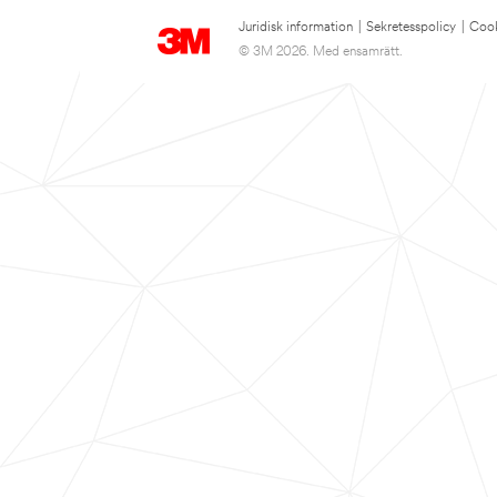
Juridisk information
|
Sekretesspolicy
|
Cook
© 3M 2026. Med ensamrätt.