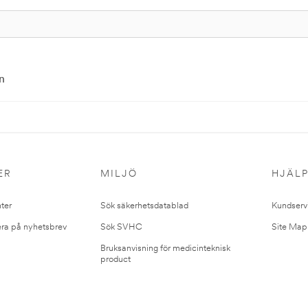
n
ER
MILJÖ
HJÄL
ter
Sök säkerhetsdatablad
Kundserv
ra på nyhetsbrev
Sök SVHC
Site Map
Bruksanvisning för medicinteknisk
product