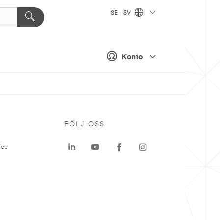
SE - SV
Konto
P
FÖLJ OSS
ice