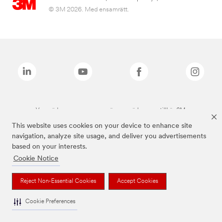
© 3M 2026. Med ensamrätt.
Varumärken som anges ovan är varumärken som tillhör 3M.
This website uses cookies on your device to enhance site
navigation, analyze site usage, and deliver you advertisements
based on your interests.
Cookie Notice
Reject Non-Essential Cookies
Accept Cookies
Cookie Preferences