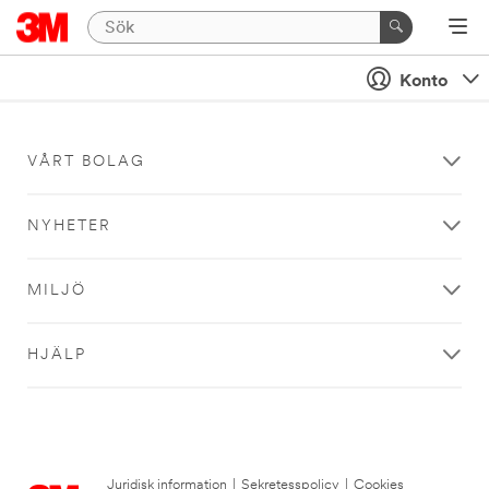
Konto
VÅRT BOLAG
NYHETER
MILJÖ
HJÄLP
Juridisk information
|
Sekretesspolicy
|
Cookies