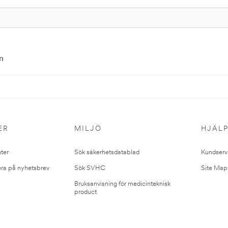
n
ER
MILJÖ
HJÄL
ter
Sök säkerhetsdatablad
Kundserv
ra på nyhetsbrev
Sök SVHC
Site Map
Bruksanvisning för medicinteknisk
product