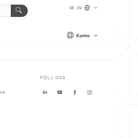
SE - SV
Konto
P
FÖLJ OSS
ice