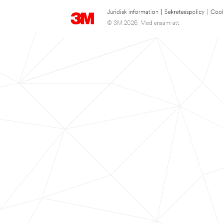
Juridisk information
|
Sekretesspolicy
|
Cook
© 3M 2026. Med ensamrätt.