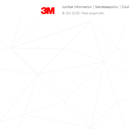
Juridisk information
|
Sekretesspolicy
|
Cook
© 3M 2026. Med ensamrätt.