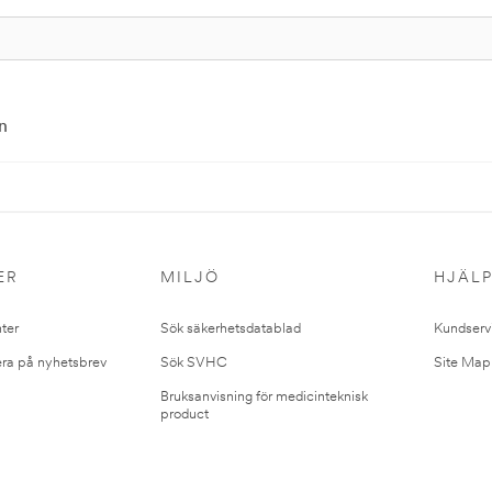
n
ER
MILJÖ
HJÄL
ter
Sök säkerhetsdatablad
Kundserv
ra på nyhetsbrev
Sök SVHC
Site Map
Bruksanvisning för medicinteknisk
product