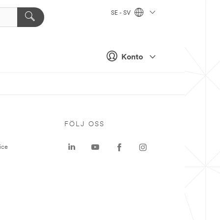
SE - SV
Konto
P
FÖLJ OSS
ice