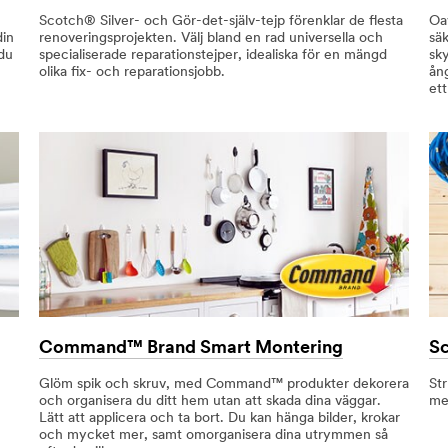
Scotch® Silver- och Gör-det-själv-tejp förenklar de flesta
Oa
din
renoveringsprojekten. Välj bland en rad universella och
sä
 du
specialiserade reparationstejper, idealiska för en mängd
sk
olika fix- och reparationsjobb.
ån
ett
Command™ Brand Smart Montering
Sc
Glöm spik och skruv, med Command™ produkter dekorera
Str
och organisera du ditt hem utan att skada dina väggar.
me
Lätt att applicera och ta bort. Du kan hänga bilder, krokar
och mycket mer, samt omorganisera dina utrymmen så