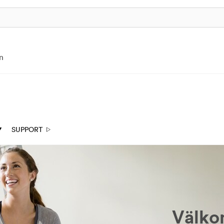
n
SUPPORT
Välko