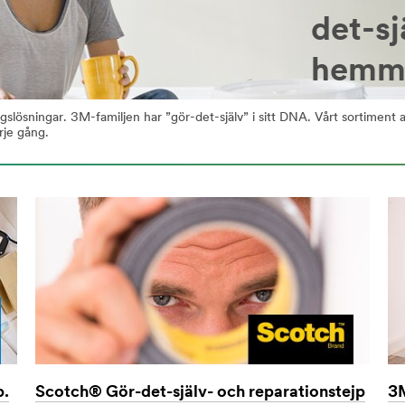
det-sj
hemma
ngslösningar. 3M-familjen har ”gör-det-själv” i sitt DNA. Vårt sortiment 
rje gång.
p.
Scotch® Gör-det-själv- och reparationstejp
3