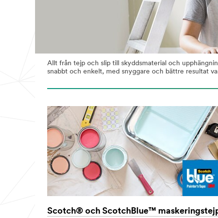
Allt från tejp och slip till skyddsmaterial och upphängni
snabbt och enkelt, med snyggare och bättre resultat va
Scotch® och ScotchBlue™ maskeringstej