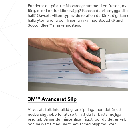
Funderar du på att måla vardagsrummet i en fräsch, ny
färg, eller i en funktionsvägg? Kanske du vill snygga till 
hall? Oavsett vilken typ av dekoration du tänkt dig, kan
hålla ytorna rena och linjerna raka med Scotch® and
ScotchBlue™ maskeringstejp.
3M™ Avancerat Slip
Vi vet att folk inte alltid gillar slipning, men det är ett
nödvändigt jobb för att se till att du får bästa möjliga
resultat. Så när du måste slipa något, gör du det enkelt
och bekvämt med 3M™ Advanced Slipprodukter.