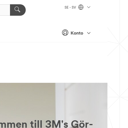
SE - SV
Konto
mmen till 3M's Gör-