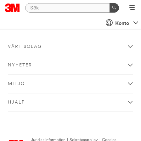
Konto
VÅRT BOLAG
NYHETER
MILJÖ
HJÄLP
Juridisk information
|
Sekretesspolicy
|
Cookies