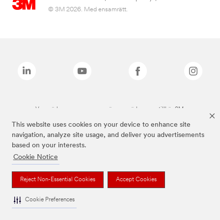
© 3M 2026. Med ensamrätt.
Varumärken som anges ovan är varumärken som tillhör 3M.
This website uses cookies on your device to enhance site
navigation, analyze site usage, and deliver you advertisements
based on your interests.
Cookie Notice
Reject Non-Essential Cookies
Accept Cookies
Cookie Preferences