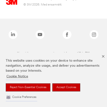
© 3M 2026. Med ensamrätt.
Varumärken som anges ovan är varumärken som tillhör 3M.
This website uses cookies on your device to enhance site
navigation, analyze site usage, and deliver you advertisements
based on your interests.
Cookie Notice
Reject Non-Essential Cookies
Accept Cookies
Cookie Preferences