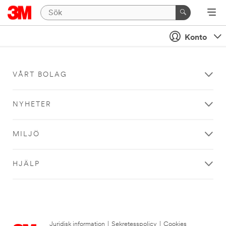
Konto
VÅRT BOLAG
NYHETER
MILJÖ
HJÄLP
Juridisk information
|
Sekretesspolicy
|
Cookies