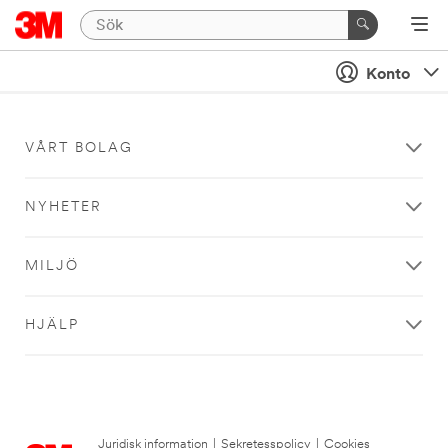
Konto
VÅRT BOLAG
NYHETER
MILJÖ
HJÄLP
Juridisk information
|
Sekretesspolicy
|
Cookies