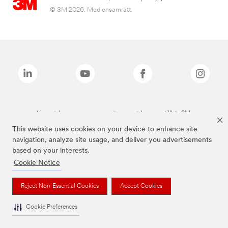
© 3M 2026. Med ensamrätt.
Varumärken som anges ovan är varumärken som tillhör 3M.
This website uses cookies on your device to enhance site
navigation, analyze site usage, and deliver you advertisements
based on your interests.
Cookie Notice
Reject Non-Essential Cookies
Accept Cookies
Cookie Preferences