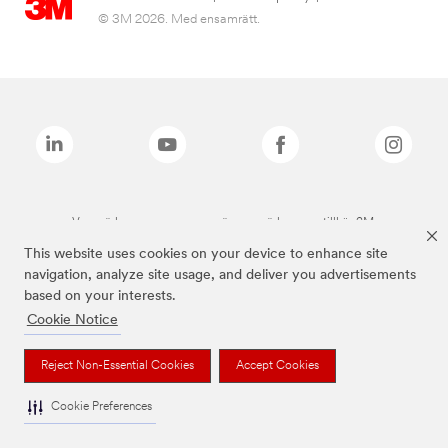
© 3M 2026. Med ensamrätt.
Varumärken som anges ovan är varumärken som tillhör 3M.
This website uses cookies on your device to enhance site
navigation, analyze site usage, and deliver you advertisements
based on your interests.
Cookie Notice
Reject Non-Essential Cookies
Accept Cookies
Cookie Preferences