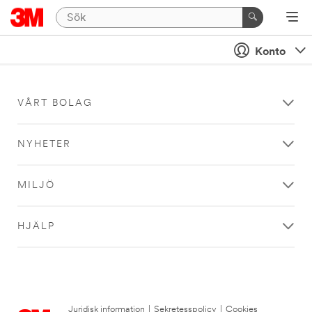
Konto
VÅRT BOLAG
NYHETER
MILJÖ
HJÄLP
Juridisk information
|
Sekretesspolicy
|
Cookies