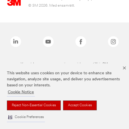
© 3M 2026. Med ensamrätt.
Varumärken som anges ovan är varumärken som tillhör 3M.
This website uses cookies on your device to enhance site
navigation, analyze site usage, and deliver you advertisements
based on your interests.
Cookie Notice
Reject Non-Essential Cookies
Accept Cookies
Cookie Preferences