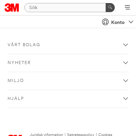
Konto
VÅRT BOLAG
NYHETER
MILJÖ
HJÄLP
Juridisk information
|
Sekretesspolicy
|
Cookies