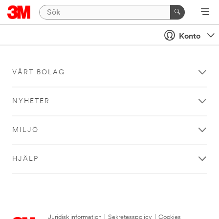
Konto
VÅRT BOLAG
NYHETER
MILJÖ
HJÄLP
Juridisk information
|
Sekretesspolicy
|
Cookies