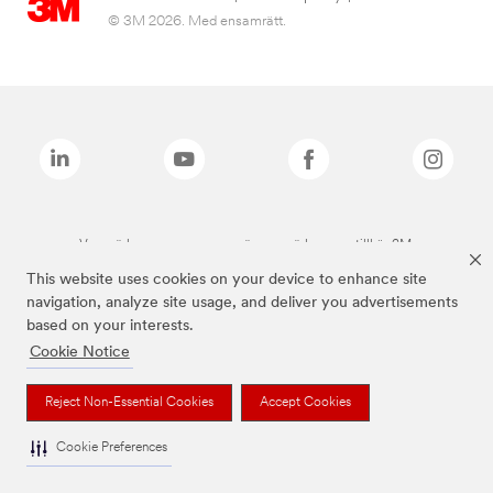
© 3M 2026. Med ensamrätt.
Varumärken som anges ovan är varumärken som tillhör 3M.
This website uses cookies on your device to enhance site
navigation, analyze site usage, and deliver you advertisements
based on your interests.
Cookie Notice
Reject Non-Essential Cookies
Accept Cookies
Cookie Preferences