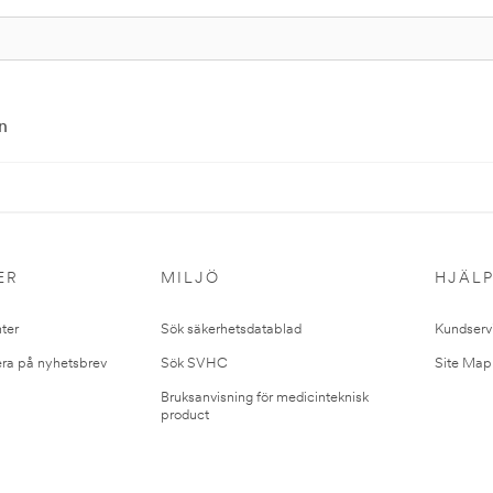
n
ER
MILJÖ
HJÄL
ter
Sök säkerhetsdatablad
Kundserv
ra på nyhetsbrev
Sök SVHC
Site Map
Bruksanvisning för medicinteknisk
product