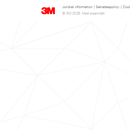
Juridisk information
|
Sekretesspolicy
|
Cook
© 3M 2026. Med ensamrätt.