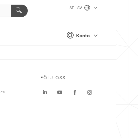
SE - SV
Konto
P
FÖLJ OSS
ice