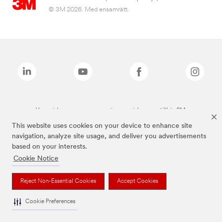
© 3M 2026. Med ensamrätt.
Varumärken som anges ovan är varumärken som tillhör 3M.
This website uses cookies on your device to enhance site
navigation, analyze site usage, and deliver you advertisements
based on your interests.
Cookie Notice
Reject Non-Essential Cookies
Accept Cookies
Cookie Preferences