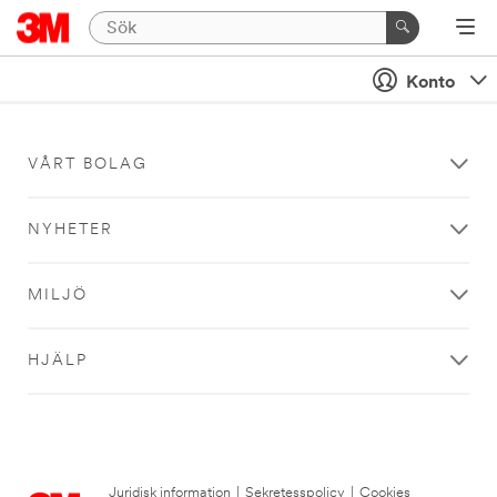
Konto
VÅRT BOLAG
NYHETER
MILJÖ
HJÄLP
Juridisk information
|
Sekretesspolicy
|
Cookies