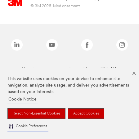
© 3M 2026. Med ensamrätt.
Varumärken som anges ovan är varumärken som tillhör 3M.
This website uses cookies on your device to enhance site
navigation, analyze site usage, and deliver you advertisements
based on your interests.
Cookie Notice
Reject Non-Essential Cookies
Accept Cookies
Cookie Preferences