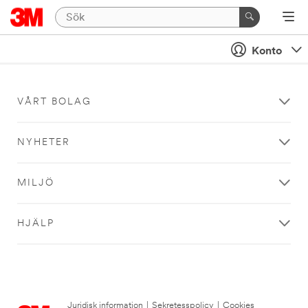
Konto
VÅRT BOLAG
NYHETER
MILJÖ
HJÄLP
Juridisk information
|
Sekretesspolicy
|
Cookies