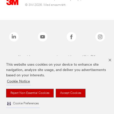
© 3M 2026. Med ensamrätt.
Varumärken som anges ovan är varumärken som tillhör 3M.
This website uses cookies on your device to enhance site
navigation, analyze site usage, and deliver you advertisements
based on your interests.
Cookie Notice
Reject Non-Essential Cookies
Accept Cookies
Cookie Preferences