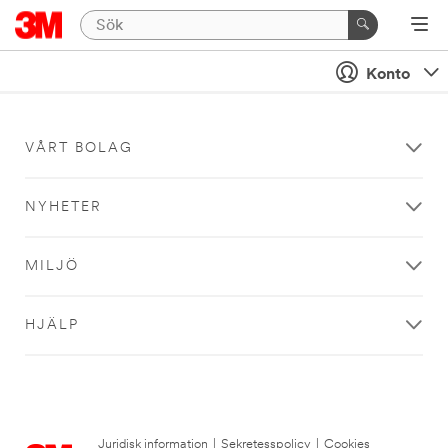
Konto
VÅRT BOLAG
NYHETER
MILJÖ
HJÄLP
Juridisk information
|
Sekretesspolicy
|
Cookies