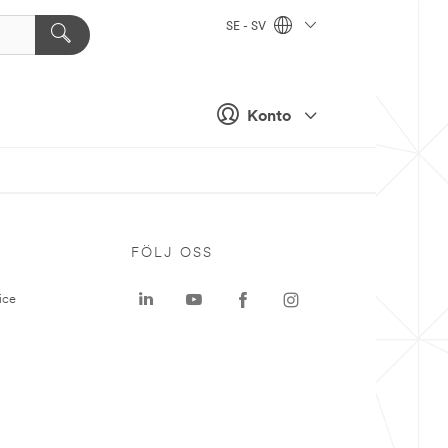
SE - SV
Konto
P
FÖLJ OSS
ice