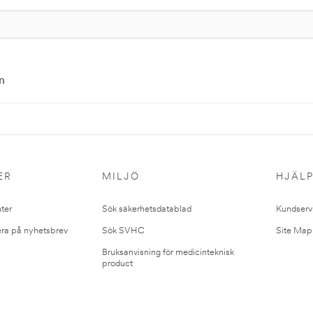
n
ER
MILJÖ
HJÄL
ter
Sök säkerhetsdatablad
Kundserv
ra på nyhetsbrev
Sök SVHC
Site Map
Bruksanvisning för medicinteknisk
product