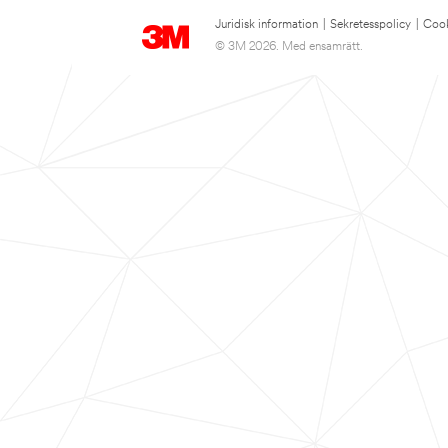
Juridisk information
|
Sekretesspolicy
|
Cook
© 3M 2026. Med ensamrätt.