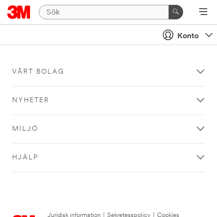
Konto
VÅRT BOLAG
NYHETER
MILJÖ
HJÄLP
Juridisk information
|
Sekretesspolicy
|
Cookies