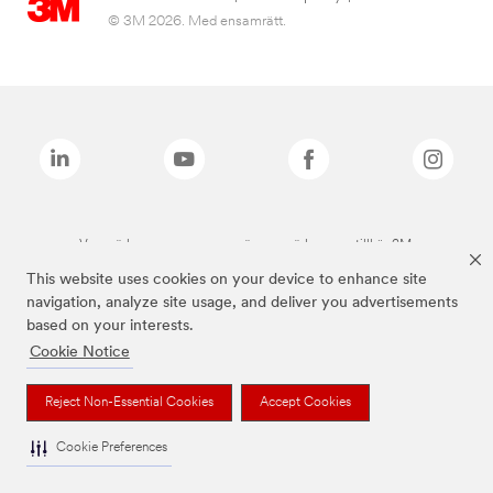
© 3M 2026. Med ensamrätt.
Varumärken som anges ovan är varumärken som tillhör 3M.
This website uses cookies on your device to enhance site
navigation, analyze site usage, and deliver you advertisements
based on your interests.
Cookie Notice
Reject Non-Essential Cookies
Accept Cookies
Cookie Preferences