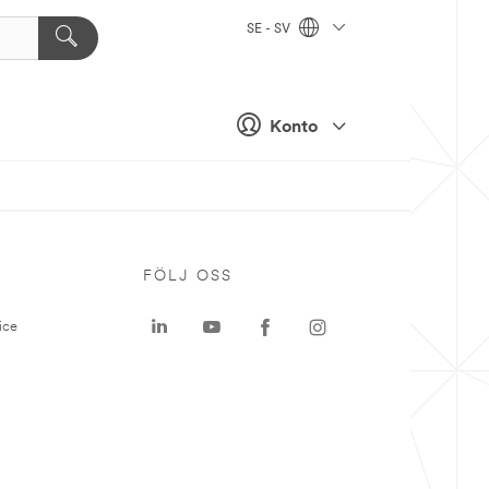
SE - SV
Konto
P
FÖLJ OSS
ice