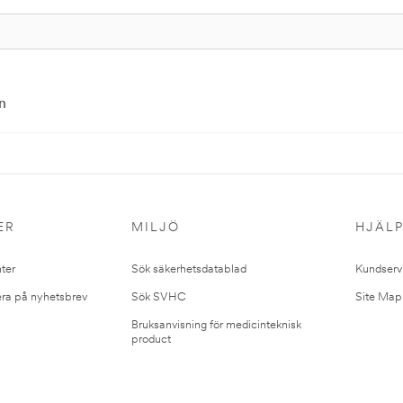
n
ER
MILJÖ
HJÄL
ter
Sök säkerhetsdatablad
Kundserv
ra på nyhetsbrev
Sök SVHC
Site Map
Bruksanvisning för medicinteknisk
product