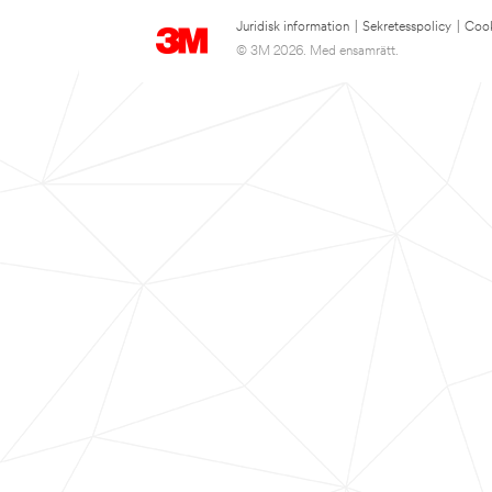
Juridisk information
|
Sekretesspolicy
|
Cook
© 3M 2026. Med ensamrätt.