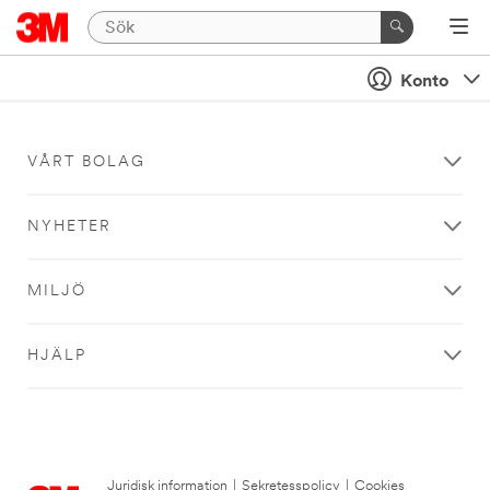
Konto
VÅRT BOLAG
NYHETER
MILJÖ
HJÄLP
Juridisk information
|
Sekretesspolicy
|
Cookies