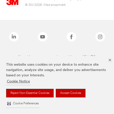
© 3M 2026. Med ensamrätt.
Varumärken som anges ovan är varumärken som tillhör 3M.
This website uses cookies on your device to enhance site
navigation, analyze site usage, and deliver you advertisements
based on your interests.
Cookie Notice
Reject Non-Essential Cookies
Accept Cookies
Cookie Preferences