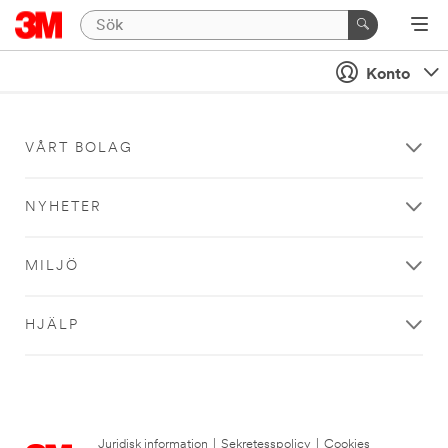
Konto
VÅRT BOLAG
NYHETER
MILJÖ
HJÄLP
Juridisk information
|
Sekretesspolicy
|
Cookies