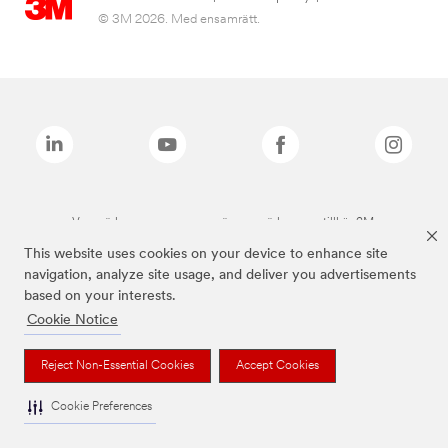
© 3M 2026. Med ensamrätt.
Varumärken som anges ovan är varumärken som tillhör 3M.
This website uses cookies on your device to enhance site
navigation, analyze site usage, and deliver you advertisements
based on your interests.
Cookie Notice
Reject Non-Essential Cookies
Accept Cookies
Cookie Preferences