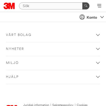
Konto
VÅRT BOLAG
NYHETER
MILJÖ
HJÄLP
Juridisk information
|
Sekretesspolicy
|
Cookies