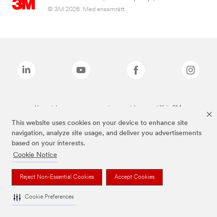
© 3M 2026. Med ensamrätt.
Varumärken som anges ovan är varumärken som tillhör 3M.
This website uses cookies on your device to enhance site
navigation, analyze site usage, and deliver you advertisements
based on your interests.
Cookie Notice
Reject Non-Essential Cookies
Accept Cookies
Cookie Preferences