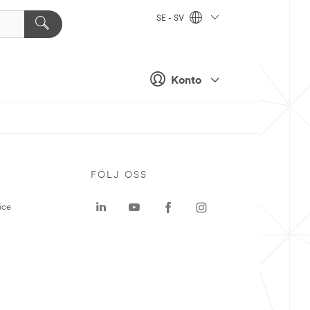
SE - SV
Konto
P
FÖLJ OSS
ice