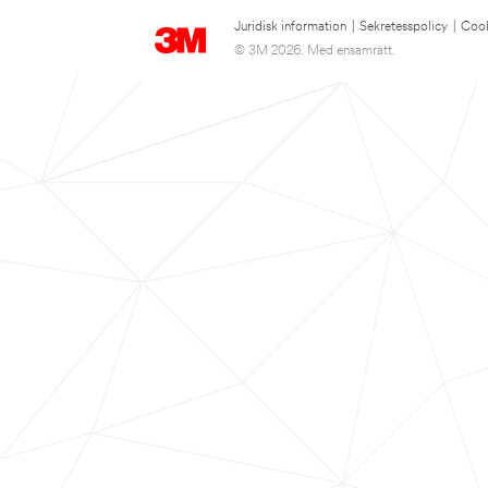
Juridisk information
|
Sekretesspolicy
|
Cook
© 3M 2026. Med ensamrätt.