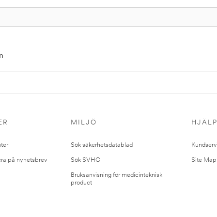
n
ER
MILJÖ
HJÄL
ter
Sök säkerhetsdatablad
Kundserv
ra på nyhetsbrev
Sök SVHC
Site Map
Bruksanvisning för medicinteknisk
product