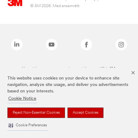
© 3M 2026. Med ensamrätt.
Varumärken som anges ovan är varumärken som tillhör 3M.
This website uses cookies on your device to enhance site
navigation, analyze site usage, and deliver you advertisements
based on your interests.
Cookie Notice
Reject Non-Essential Cookies
Accept Cookies
Cookie Preferences