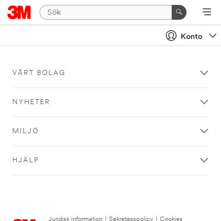
Konto
VÅRT BOLAG
NYHETER
MILJÖ
HJÄLP
Juridisk information
|
Sekretesspolicy
|
Cookies