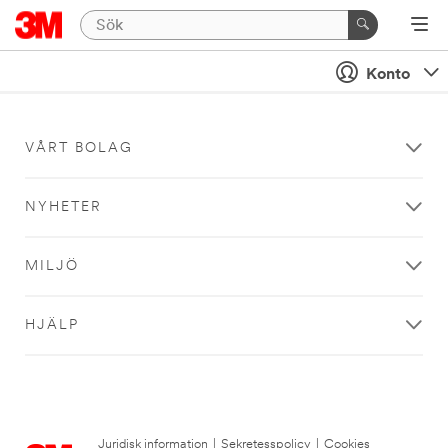
Konto
VÅRT BOLAG
NYHETER
MILJÖ
HJÄLP
Juridisk information
|
Sekretesspolicy
|
Cookies