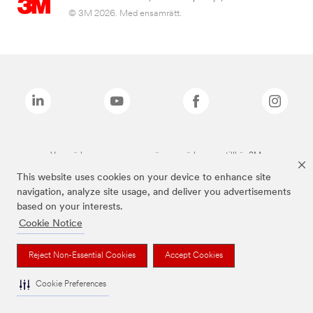
© 3M 2026. Med ensamrätt.
Varumärken som anges ovan är varumärken som tillhör 3M.
This website uses cookies on your device to enhance site
navigation, analyze site usage, and deliver you advertisements
based on your interests.
Cookie Notice
Reject Non-Essential Cookies
Accept Cookies
Cookie Preferences