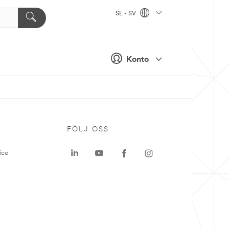
SE - SV
Konto
P
FÖLJ OSS
ice