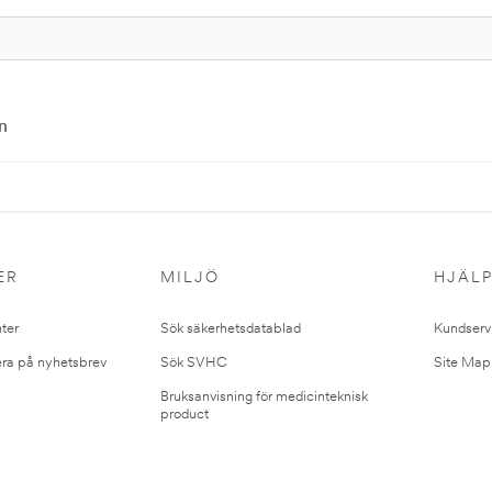
n
ER
MILJÖ
HJÄL
ter
Sök säkerhetsdatablad
Kundserv
ra på nyhetsbrev
Sök SVHC
Site Map
Bruksanvisning för medicinteknisk
product