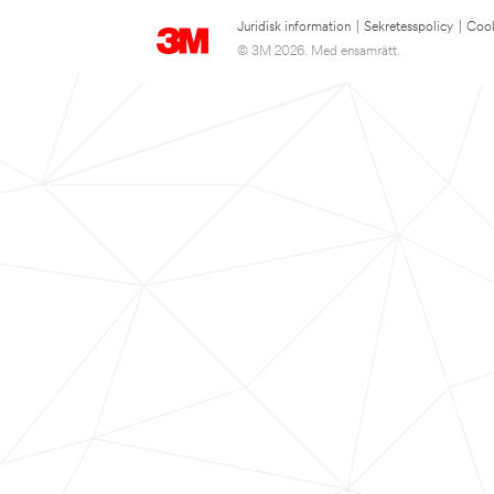
Juridisk information
|
Sekretesspolicy
|
Cook
© 3M 2026. Med ensamrätt.