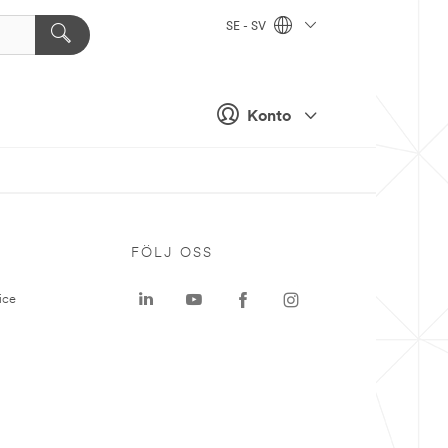
SE - SV
Konto
P
FÖLJ OSS
ice