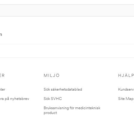
n
ER
MILJÖ
HJÄL
ter
Sök säkerhetsdatablad
Kundserv
ra på nyhetsbrev
Sök SVHC
Site Map
Bruksanvisning för medicinteknisk
product