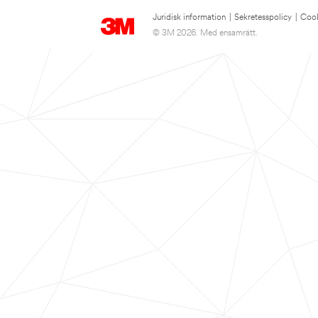
Juridisk information
|
Sekretesspolicy
|
Cook
© 3M 2026. Med ensamrätt.