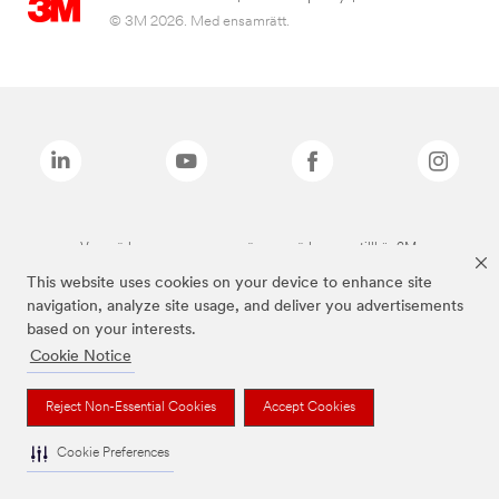
© 3M 2026. Med ensamrätt.
Varumärken som anges ovan är varumärken som tillhör 3M.
This website uses cookies on your device to enhance site
navigation, analyze site usage, and deliver you advertisements
based on your interests.
Cookie Notice
Reject Non-Essential Cookies
Accept Cookies
Cookie Preferences