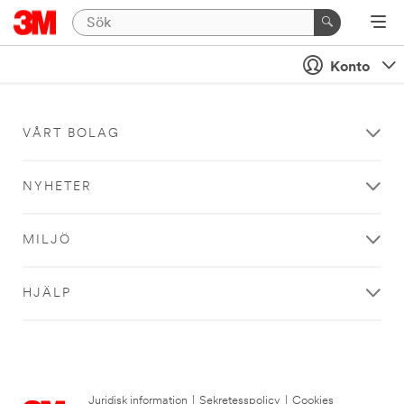
Konto
VÅRT BOLAG
NYHETER
MILJÖ
HJÄLP
Juridisk information
|
Sekretesspolicy
|
Cookies