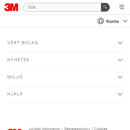
Konto
VÅRT BOLAG
NYHETER
MILJÖ
HJÄLP
Juridisk information
|
Sekretesspolicy
|
Cookies