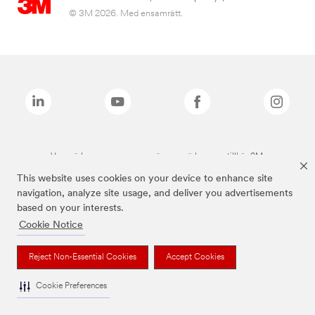
© 3M 2026. Med ensamrätt.
Varumärken som anges ovan är varumärken som tillhör 3M.
This website uses cookies on your device to enhance site
navigation, analyze site usage, and deliver you advertisements
based on your interests.
Cookie Notice
Reject Non-Essential Cookies
Accept Cookies
Cookie Preferences