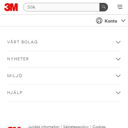
Konto
VÅRT BOLAG
NYHETER
MILJÖ
HJÄLP
Juridisk information
|
Sekretesspolicy
|
Cookies