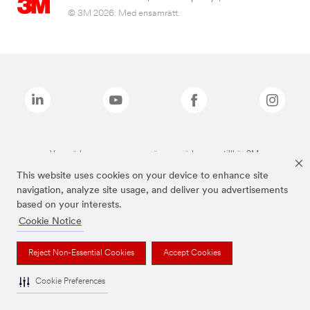
© 3M 2026. Med ensamrätt.
Varumärken som anges ovan är varumärken som tillhör 3M.
This website uses cookies on your device to enhance site
navigation, analyze site usage, and deliver you advertisements
based on your interests.
Cookie Notice
Reject Non-Essential Cookies
Accept Cookies
Cookie Preferences