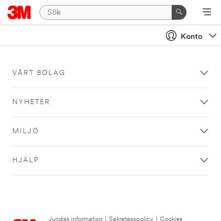
Konto
VÅRT BOLAG
NYHETER
MILJÖ
HJÄLP
Juridisk information
|
Sekretesspolicy
|
Cookies