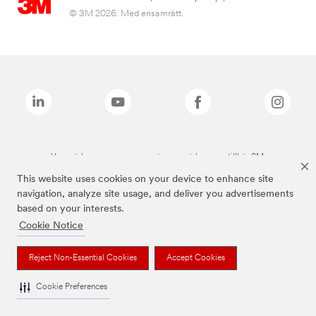
© 3M 2026. Med ensamrätt.
Varumärken som anges ovan är varumärken som tillhör 3M.
This website uses cookies on your device to enhance site
navigation, analyze site usage, and deliver you advertisements
based on your interests.
Cookie Notice
Reject Non-Essential Cookies
Accept Cookies
Cookie Preferences