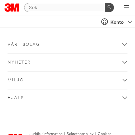
Konto
VÅRT BOLAG
NYHETER
MILJÖ
HJÄLP
Juridisk information
|
Sekretesspolicy
|
Cookies