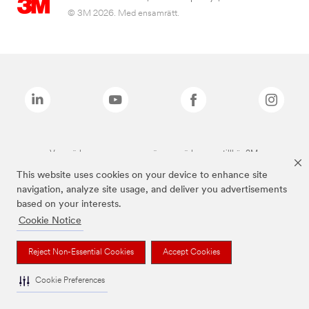
© 3M 2026. Med ensamrätt.
Varumärken som anges ovan är varumärken som tillhör 3M.
This website uses cookies on your device to enhance site
navigation, analyze site usage, and deliver you advertisements
based on your interests.
Cookie Notice
Reject Non-Essential Cookies
Accept Cookies
Cookie Preferences