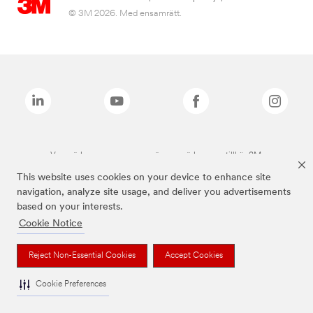
© 3M 2026. Med ensamrätt.
Varumärken som anges ovan är varumärken som tillhör 3M.
This website uses cookies on your device to enhance site
navigation, analyze site usage, and deliver you advertisements
based on your interests.
Cookie Notice
Reject Non-Essential Cookies
Accept Cookies
Cookie Preferences