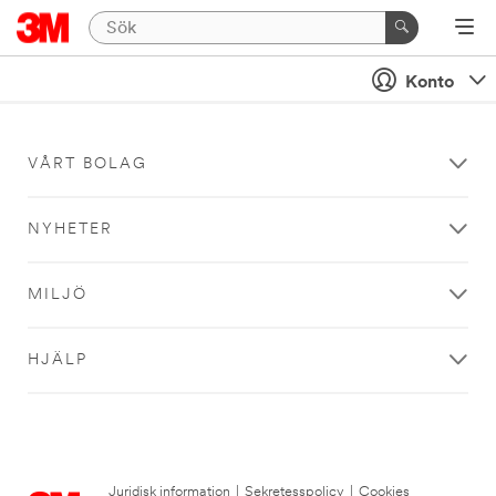
Konto
VÅRT BOLAG
NYHETER
MILJÖ
HJÄLP
Juridisk information
|
Sekretesspolicy
|
Cookies