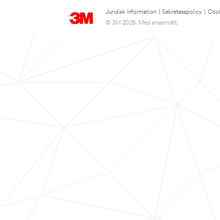
Juridisk information
|
Sekretesspolicy
|
Cook
© 3M 2026. Med ensamrätt.