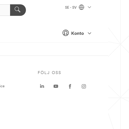
SE - SV
Konto
P
FÖLJ OSS
ice