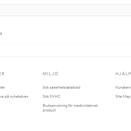
n
ER
MILJÖ
HJÄL
ter
Sök säkerhetsdatablad
Kundserv
ra på nyhetsbrev
Sök SVHC
Site Map
Bruksanvisning för medicinteknisk
product