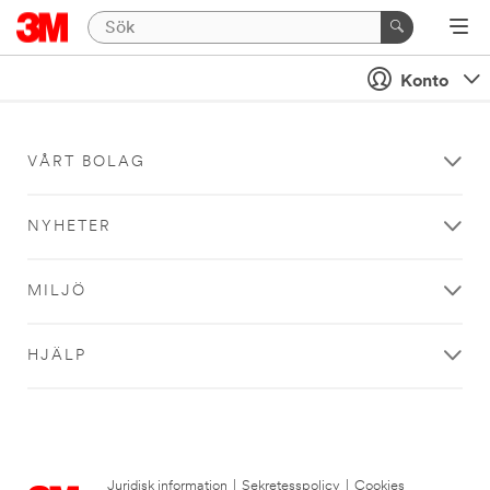
Konto
VÅRT BOLAG
NYHETER
MILJÖ
HJÄLP
Juridisk information
|
Sekretesspolicy
|
Cookies