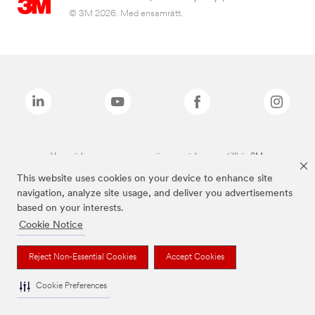
© 3M 2026. Med ensamrätt.
Varumärken som anges ovan är varumärken som tillhör 3M.
This website uses cookies on your device to enhance site
navigation, analyze site usage, and deliver you advertisements
based on your interests.
Cookie Notice
Reject Non-Essential Cookies
Accept Cookies
Cookie Preferences