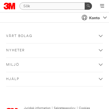
Konto
VÅRT BOLAG
NYHETER
MILJÖ
HJÄLP
Juridisk information
|
Sekretesspolicy
|
Cookies