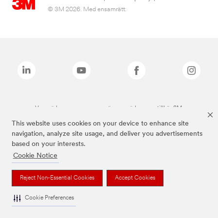
© 3M 2026. Med ensamrätt.
Varumärken som anges ovan är varumärken som tillhör 3M.
This website uses cookies on your device to enhance site
navigation, analyze site usage, and deliver you advertisements
based on your interests.
Cookie Notice
Reject Non-Essential Cookies
Accept Cookies
Cookie Preferences