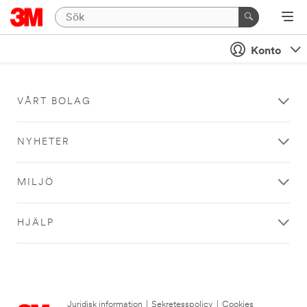
Konto
VÅRT BOLAG
NYHETER
MILJÖ
HJÄLP
Juridisk information
|
Sekretesspolicy
|
Cookies