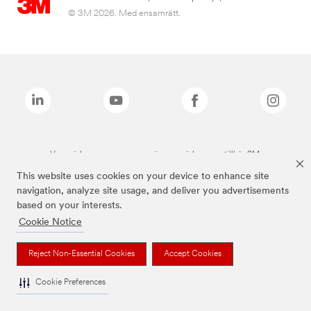
© 3M 2026. Med ensamrätt.
Varumärken som anges ovan är varumärken som tillhör 3M.
This website uses cookies on your device to enhance site
navigation, analyze site usage, and deliver you advertisements
based on your interests.
Cookie Notice
Reject Non-Essential Cookies
Accept Cookies
Cookie Preferences