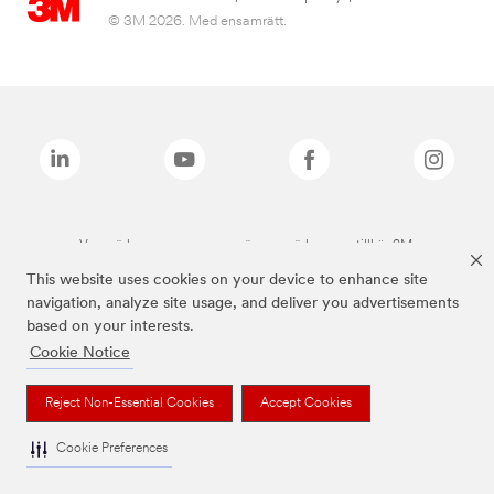
© 3M 2026. Med ensamrätt.
Varumärken som anges ovan är varumärken som tillhör 3M.
This website uses cookies on your device to enhance site
navigation, analyze site usage, and deliver you advertisements
based on your interests.
Cookie Notice
Reject Non-Essential Cookies
Accept Cookies
Cookie Preferences