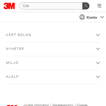
Konto
VÅRT BOLAG
NYHETER
MILJÖ
HJÄLP
Juridisk information
|
Sekretesspolicy
|
Cookies