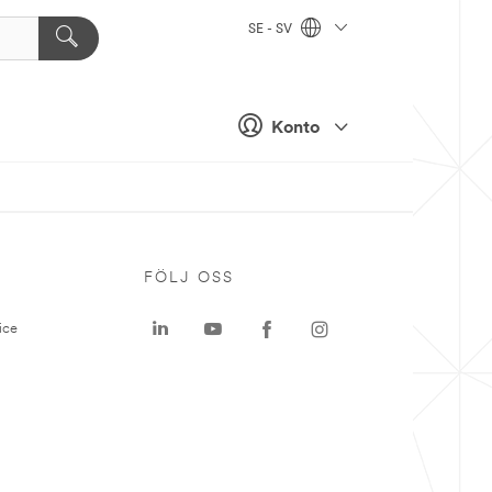
SE - SV
Konto
P
FÖLJ OSS
ice