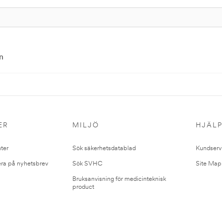
n
ER
MILJÖ
HJÄL
ter
Sök säkerhetsdatablad
Kundserv
ra på nyhetsbrev
Sök SVHC
Site Map
Bruksanvisning för medicinteknisk
product