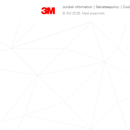
Juridisk information
|
Sekretesspolicy
|
Cook
© 3M 2026. Med ensamrätt.