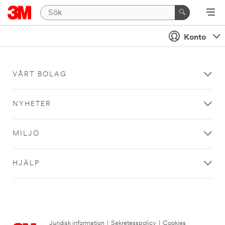
Konto
VÅRT BOLAG
NYHETER
MILJÖ
HJÄLP
Juridisk information
|
Sekretesspolicy
|
Cookies