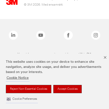
© 3M 2026. Med ensamrätt.
Varumärken som anges ovan är varumärken som tillhör 3M.
This website uses cookies on your device to enhance site
navigation, analyze site usage, and deliver you advertisements
based on your interests.
Cookie Notice
Reject Non-Essential Cookies
Accept Cookies
Cookie Preferences