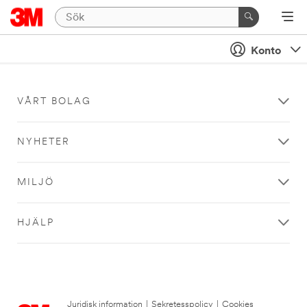
Konto
VÅRT BOLAG
NYHETER
MILJÖ
HJÄLP
Juridisk information
|
Sekretesspolicy
|
Cookies