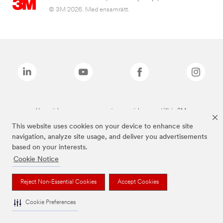
© 3M 2026. Med ensamrätt.
Varumärken som anges ovan är varumärken som tillhör 3M.
This website uses cookies on your device to enhance site
navigation, analyze site usage, and deliver you advertisements
based on your interests.
Cookie Notice
Reject Non-Essential Cookies
Accept Cookies
Cookie Preferences