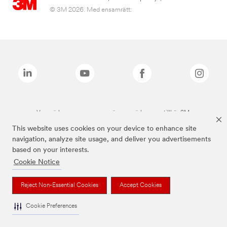
© 3M 2026. Med ensamrätt.
Varumärken som anges ovan är varumärken som tillhör 3M.
This website uses cookies on your device to enhance site
navigation, analyze site usage, and deliver you advertisements
based on your interests.
Cookie Notice
Reject Non-Essential Cookies
Accept Cookies
Cookie Preferences