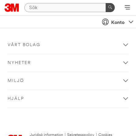
Konto
VÅRT BOLAG
NYHETER
MILJÖ
HJÄLP
Juridisk information
|
Sekretesspolicy
|
Cookies