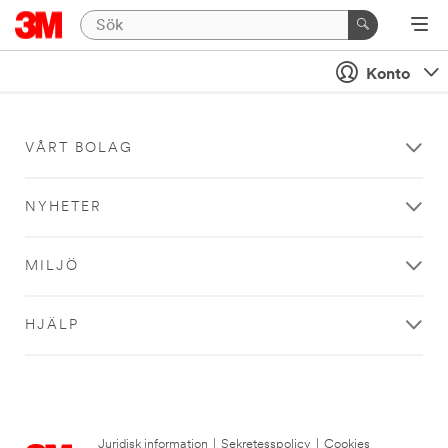
Konto
VÅRT BOLAG
NYHETER
MILJÖ
HJÄLP
Juridisk information
|
Sekretesspolicy
|
Cookies