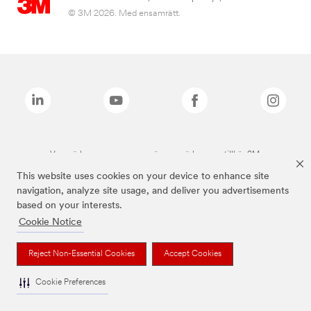
© 3M 2026. Med ensamrätt.
Varumärken som anges ovan är varumärken som tillhör 3M.
This website uses cookies on your device to enhance site
navigation, analyze site usage, and deliver you advertisements
based on your interests.
Cookie Notice
Reject Non-Essential Cookies
Accept Cookies
Cookie Preferences