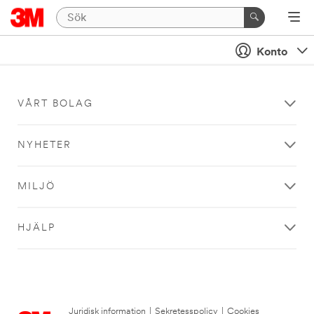
Konto
VÅRT BOLAG
NYHETER
MILJÖ
HJÄLP
Juridisk information
|
Sekretesspolicy
|
Cookies