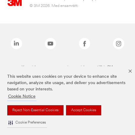
© 3M 2026. Med ensamrätt.
Varumärken som anges ovan är varumärken som tillhör 3M.
This website uses cookies on your device to enhance site
navigation, analyze site usage, and deliver you advertisements
based on your interests.
Cookie Notice
Reject Non-Essential Cookies
Accept Cookies
Cookie Preferences