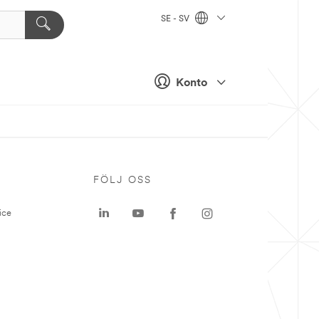
SE - SV
Konto
P
FÖLJ OSS
ice