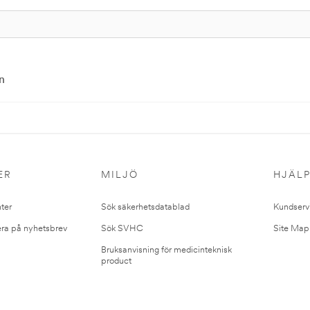
n
ER
MILJÖ
HJÄL
ter
Sök säkerhetsdatablad
Kundserv
ra på nyhetsbrev
Sök SVHC
Site Map
Bruksanvisning för medicinteknisk
product