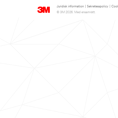
Juridisk information
|
Sekretesspolicy
|
Cook
© 3M 2026. Med ensamrätt.