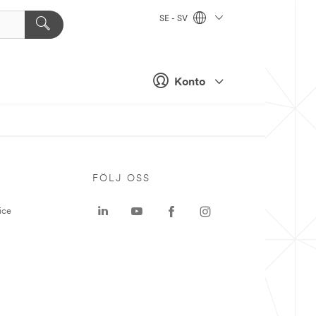
SE - SV
Konto
P
FÖLJ OSS
ice