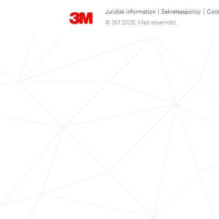
Juridisk information
|
Sekretesspolicy
|
Cook
© 3M 2026. Med ensamrätt.