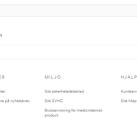
n
ER
MILJÖ
HJÄL
ter
Sök säkerhetsdatablad
Kundserv
ra på nyhetsbrev
Sök SVHC
Site Map
Bruksanvisning för medicinteknisk
product