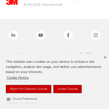
© 3M 2026. Med ensamrätt.
Varumärken som anges ovan är varumärken som tillhör 3M.
This website uses cookies on your device to enhance site
navigation, analyze site usage, and deliver you advertisements
based on your interests.
Cookie Notice
Reject Non-Essential Cookies
Accept Cookies
Cookie Preferences