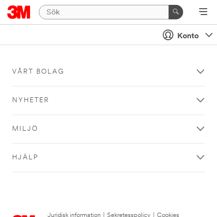
Konto
VÅRT BOLAG
NYHETER
MILJÖ
HJÄLP
Juridisk information
|
Sekretesspolicy
|
Cookies