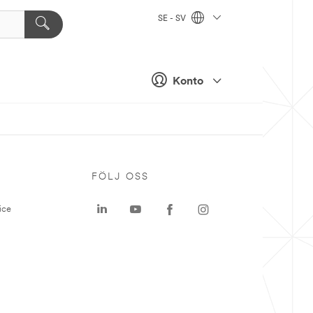
SE - SV
Konto
P
FÖLJ OSS
ice