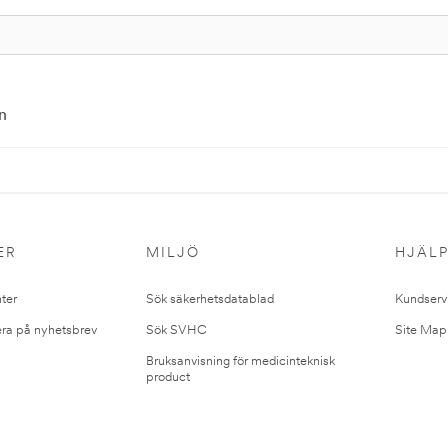
n
ER
MILJÖ
HJÄL
ter
Sök säkerhetsdatablad
Kundserv
ra på nyhetsbrev
Sök SVHC
Site Map
Bruksanvisning för medicinteknisk
product