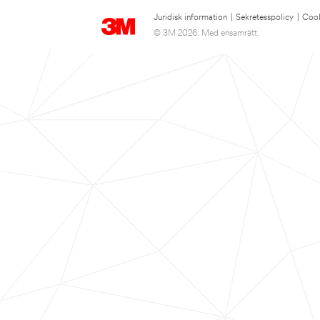
Juridisk information
|
Sekretesspolicy
|
Cook
© 3M 2026. Med ensamrätt.