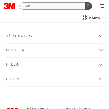
Konto
VÅRT BOLAG
NYHETER
MILJÖ
HJÄLP
Juridisk information
|
Sekretesspolicy
|
Cookies