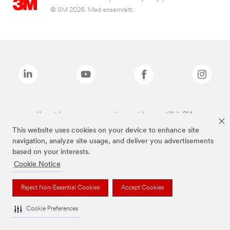
© 3M 2026. Med ensamrätt.
Varumärken som anges ovan är varumärken som tillhör 3M.
This website uses cookies on your device to enhance site
navigation, analyze site usage, and deliver you advertisements
based on your interests.
Cookie Notice
Reject Non-Essential Cookies
Accept Cookies
Cookie Preferences